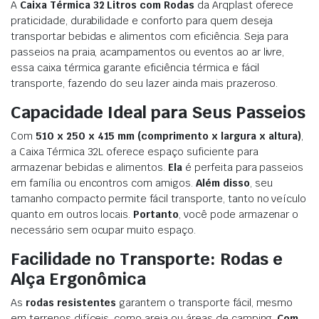
A
Caixa Térmica 32 Litros com Rodas
da Arqplast oferece
praticidade, durabilidade e conforto para quem deseja
transportar bebidas e alimentos com eficiência. Seja para
passeios na praia, acampamentos ou eventos ao ar livre,
essa caixa térmica garante eficiência térmica e fácil
transporte, fazendo do seu lazer ainda mais prazeroso.
Capacidade Ideal para Seus Passeios
Com
510 x 250 x 415 mm (comprimento x largura x altura)
,
a Caixa Térmica 32L oferece espaço suficiente para
armazenar bebidas e alimentos.
Ela
é perfeita para passeios
em família ou encontros com amigos.
Além disso
, seu
tamanho compacto permite fácil transporte, tanto no veículo
quanto em outros locais.
Portanto
, você pode armazenar o
necessário sem ocupar muito espaço.
Facilidade no Transporte: Rodas e
Alça Ergonômica
As
rodas resistentes
garantem o transporte fácil, mesmo
em terrenos difíceis, como areia ou áreas de camping.
Com