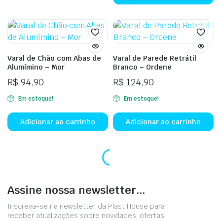
R$ 38,90
variantes.
As
opções
podem
ser
Varal de Chão com Abas de
Varal de Parede Retrátil
Alumímino – Mor
Branco – Ordene
escolhidas
na
R$
94,90
R$
124,90
página
Em estoque!
Em estoque!
do
produto
Adicionar ao carrinho
Adicionar ao carrinho
Assine nossa newsletter...
Inscreva-se na newsletter da Plast House para
receber atualizações sobre novidades, ofertas