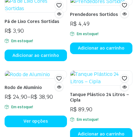
o
p
Prendedores Sortidos
se
Pá de Lixo Cores Sortidas
R$
4,49
es
R$
3,90
Em estoque!
n
Em estoque!
p
Adicionar ao carrinho
d
Adicionar ao carrinho
p
Rodo de Alumínio
Tanque Plástico 24 Litros –
R$
24,90
–
R$
38,90
Cipla
Faixa
Em estoque!
R$
89,90
de
Este
preço:
Em estoque!
produto
Ver opções
R$ 24,90
tem
através
Adicionar ao carrinho
várias