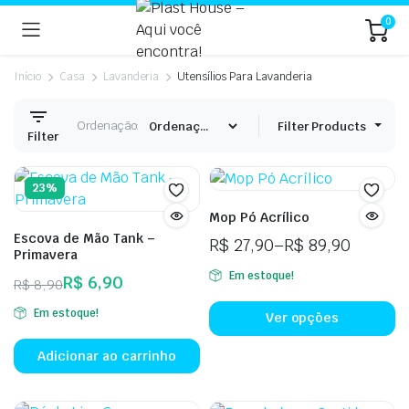
0
Início
Casa
Lavanderia
Utensílios Para Lavanderia
Ordenação:
Filter Products
Filter
23%
Mop Pó Acrílico
Escova de Mão Tank –
R$
27,90
–
R$
89,90
Primavera
Faixa
Em estoque!
R$
6,90
de
R$
8,90
Es
O
O
preço:
Em estoque!
p
Ver opções
preço
preço
R$ 27,90
t
original
atual
através
Adicionar ao carrinho
vá
era:
é:
R$ 89,90
va
R$ 8,90.
R$ 6,90.
A