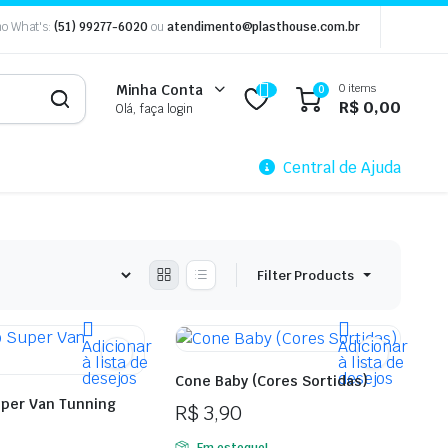
o What's:
(51) 99277-6020
ou
atendimento@plasthouse.com.br
0 items
Minha Conta
0
R$
0,00
Olá, faça login
Central de Ajuda
Filter Products
Adicionar
Adicionar
à lista de
à lista de
desejos
desejos
Cone Baby (Cores Sortidas)
uper Van Tunning
R$
3,90
Em estoque!