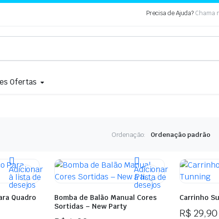
Precisa de Ajuda?
Chama n
es Ofertas
Ordenação:
Adicionar
Adicionar
à lista de
à lista de
desejos
desejos
ara Quadro
Bomba de Balão Manual Cores
Carrinho S
Sortidas – New Party
R$
29,90