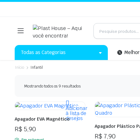
Todas as Categorias
Melhor
Início
Infantil
Mostrando todos os 9 resultados
Adicionar
à lista de
desejos
Apagador EVA Magnético
Apagador Plástico P
R$
5,90
R$
7,90
Em estoque!