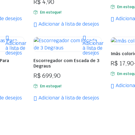
R$
4,90
Em estoqu
Em estoque!
 de desejos
Adiciona
Adicionar à lista de desejos
Adicionar
Adicionar
à lista de
à lista de
desejos
desejos
Imãs color
Para
Escorregador com Escada de 3
R$
17,90
Degraus
Faixa
Em estoqu
R$
699,90
de
preço:
Adiciona
Em estoque!
R$ 17,90
 de desejos
Adicionar à lista de desejos
através
R$ 21,90