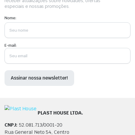
receber atualizações sobre novidades, ofertas
pági
especiais e nossas promoções.
do
Nome:
prod
E-mail:
PLAST HOUSE LTDA.
CNPJ:
52.081.713/0001-20
Rua General Neto 54, Centro