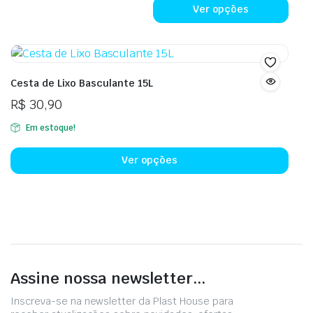
R$ 249,90.
R$ 229,90.
prod
Ver opções
tem
vári
vari
As
Cesta de Lixo Basculante 15L
opçõ
R$
30,90
pod
ser
Em estoque!
Este
esco
prod
na
Ver opções
tem
pági
vári
do
vari
prod
As
opçõ
pod
Assine nossa newsletter...
ser
esco
Inscreva-se na newsletter da Plast House para
na