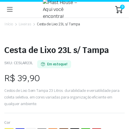
0
Início
Lixeiras
Cesta de Lixo 23L s/ Tampa
Cesta de Lixo 23L s/ Tampa
SKU:
CESLAR23L
Em estoque!
R$
39,90
Cestos de Lixo Sem Tampa 23 Litros: durabilidade e versatilidade para
coleta seletiva, em cores variadas para organização eficiente em
qualquer ambiente.
Cor