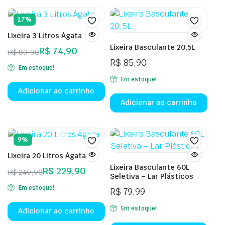
17%
Lixeira 3 Litros Ágata
Lixeira Basculante 20,5L
R$
74,90
R$
89,90
O
O
R$
85,90
Em estoque!
preço
preço
Em estoque!
original
atual
Adicionar ao carrinho
era:
é:
Adicionar ao carrinho
R$ 89,90.
R$ 74,90.
9%
Lixeira 20 Litros Ágata
Lixeira Basculante 60L
R$
229,90
R$
249,90
Seletiva – Lar Plásticos
O
O
Em estoque!
R$
79,99
preço
preço
original
atual
Em estoque!
Adicionar ao carrinho
era:
é:
Este