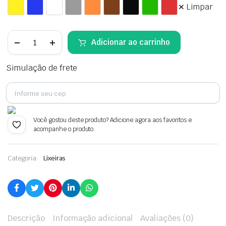
Limpar
Cesta
Adicionar ao carrinho
de
Lixo
23L
Simulação de frete
s/
Tampa
quantidade
Você gostou deste produto? Adicione agora aos favoritos e
acompanhe o produto.
Categoria:
Lixeiras
Descrição
Informação adicional
Avaliações (0)