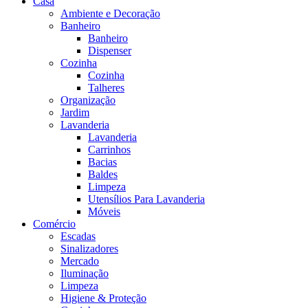
Casa
Ambiente e Decoração
Banheiro
Banheiro
Dispenser
Cozinha
Cozinha
Talheres
Organização
Jardim
Lavanderia
Lavanderia
Carrinhos
Bacias
Baldes
Limpeza
Utensílios Para Lavanderia
Móveis
Comércio
Escadas
Sinalizadores
Mercado
Iluminação
Limpeza
Higiene & Proteção