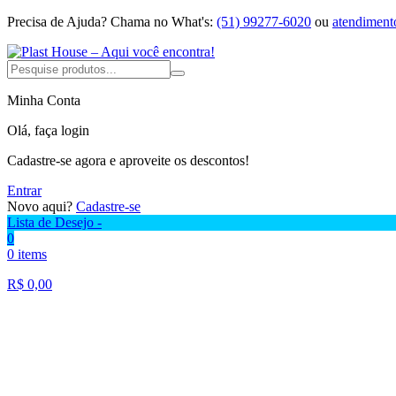
Precisa de Ajuda?
Chama no What's:
(51) 99277-6020
ou
atendiment
Minha Conta
Olá, faça login
Cadastre-se agora e aproveite os descontos!
Entrar
Novo aqui?
Cadastre-se
Lista de Desejo -
0
0 items
R$
0,00