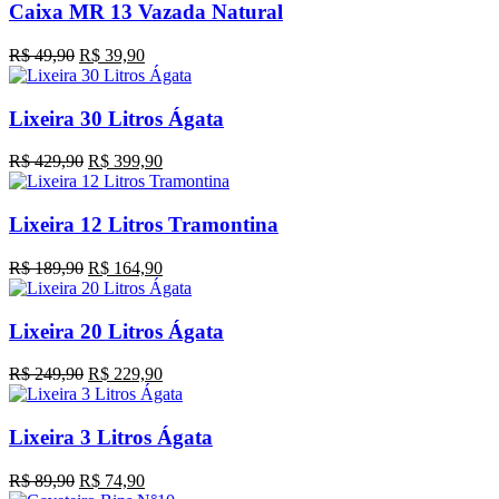
Caixa MR 13 Vazada Natural
O
O
R$
49,90
R$
39,90
preço
preço
original
atual
era:
é:
Lixeira 30 Litros Ágata
R$ 49,90.
R$ 39,90.
O
O
R$
429,90
R$
399,90
preço
preço
original
atual
era:
é:
Lixeira 12 Litros Tramontina
R$ 429,90.
R$ 399,90.
O
O
R$
189,90
R$
164,90
preço
preço
original
atual
era:
é:
Lixeira 20 Litros Ágata
R$ 189,90.
R$ 164,90.
O
O
R$
249,90
R$
229,90
preço
preço
original
atual
era:
é:
Lixeira 3 Litros Ágata
R$ 249,90.
R$ 229,90.
O
O
R$
89,90
R$
74,90