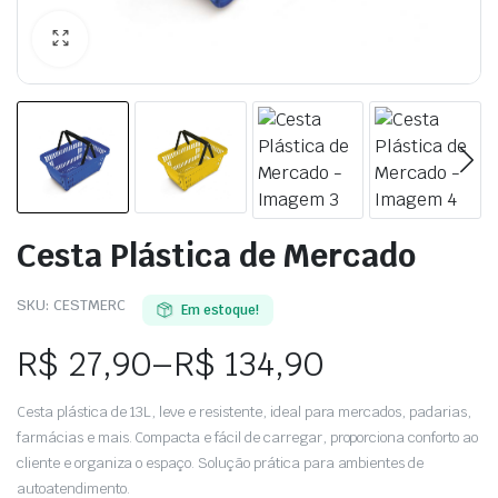
Cesta Plástica de Mercado
SKU:
CESTMERC
Em estoque!
R$
27,90
–
R$
134,90
Cesta plástica de 13L, leve e resistente, ideal para mercados, padarias,
farmácias e mais. Compacta e fácil de carregar, proporciona conforto ao
cliente e organiza o espaço. Solução prática para ambientes de
autoatendimento.