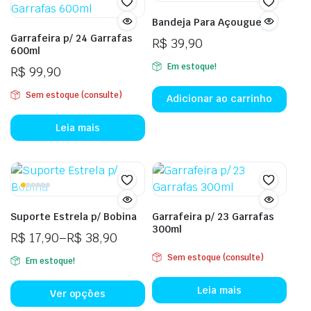
Bandeja Para Açougue
Garrafeira p/ 24 Garrafas
R$
39,90
600ml
Em estoque!
R$
99,90
Sem estoque (consulte)
Adicionar ao carrinho
Leia mais
Suporte Estrela p/ Bobina
Garrafeira p/ 23 Garrafas
300ml
R$
17,90
–
R$
38,90
Sem estoque (consulte)
Em estoque!
Leia mais
Ver opções