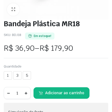
Bandeja Plástica MR18
SKU:
BDJ18
Em estoque!
R$
36,90
–
R$
179,90
Quantidade
1
3
5
Adicionar ao carrinho