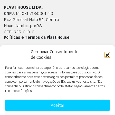
PLAST HOUSE LTDA.
CNPJ:
52.081.713/0001-20
Rua General Neto 54, Centro
Novo Hamburgo/RS
CEP: 93510-010
Políticas e Termos da Plast House
Política de Privacidade
Gerenciar Consentimento
Termos e condições
de Cookies
Política de Cookies
Para fornecer as melhores experiências, usamos tecnologias como
Isenção de Responsabilidade
cookies para armazenar e/ou acessar informações do dispositivo. O
Segurança e Pagamentos
consentimento para essas tecnologias nos permitirá processar dados
como comportamento de navegação ou IDs exclusivos neste site. Não
consentir ou retirar o consentimento pode afetar negativamente certos
recursos e funções.
Aceitar