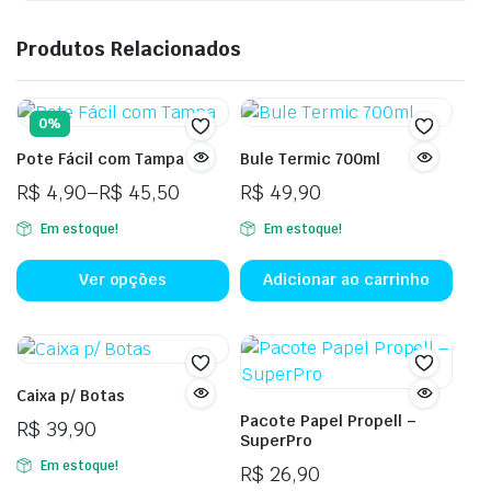
Produtos Relacionados
0%
Pote Fácil com Tampa
Bule Termic 700ml
R$
4,90
–
R$
45,50
R$
49,90
Em estoque!
Em estoque!
Ver opções
Adicionar ao carrinho
Caixa p/ Botas
Pacote Papel Propell –
R$
39,90
SuperPro
Em estoque!
R$
26,90