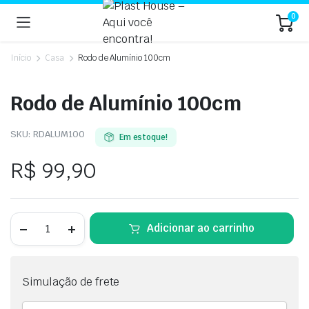
0
Início
Casa
Rodo de Alumínio 100cm
Rodo de Alumínio 100cm
SKU:
RDALUM100
Em estoque!
R$
99,90
Adicionar ao carrinho
Simulação de frete