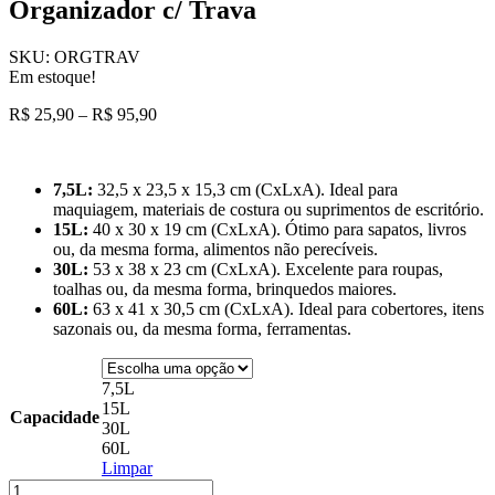
Organizador c/ Trava
SKU:
ORGTRAV
Em estoque!
Faixa
R$
25,90
–
R$
95,90
de
preço:
R$ 25,90
7,5L:
32,5 x 23,5 x 15,3 cm (CxLxA). Ideal para
através
maquiagem, materiais de costura ou suprimentos de escritório.
R$ 95,90
15L:
40 x 30 x 19 cm (CxLxA). Ótimo para sapatos, livros
ou, da mesma forma, alimentos não perecíveis.
30L:
53 x 38 x 23 cm (CxLxA). Excelente para roupas,
toalhas ou, da mesma forma, brinquedos maiores.
60L:
63 x 41 x 30,5 cm (CxLxA). Ideal para cobertores, itens
sazonais ou, da mesma forma, ferramentas.
7,5L
15L
Capacidade
30L
60L
Limpar
Organizador