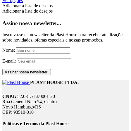
Este
R$ 428,50
Ver opções
produto
Adicionar à lista de desejos
tem
Adicionar à lista de desejos
várias
variantes.
Assine nossa newsletter...
As
opções
Inscreva-se na newsletter da Plast House para receber atualizações
podem
sobre novidades, ofertas especiais e nossas promoções.
ser
escolhidas
Nome:
na
página
E-mail:
do
produto
PLAST HOUSE LTDA.
CNPJ:
52.081.713/0001-20
Rua General Neto 54, Centro
Novo Hamburgo/RS
CEP: 93510-010
Políticas e Termos da Plast House