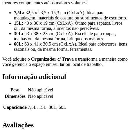
menores componentes até os maiores volumes:
7,5L:
32,5 x 23,5 x 15,3 cm (CxLxA). Ideal para
maquiagem, materiais de costura ou suprimentos de escritório.
15L:
40 x 30 x 19 cm (CxLxA). Ótimo para sapatos, livros
ou, da mesma forma, alimentos não perecíveis.
30L:
53 x 38 x 23 cm (CxLxA). Excelente para roupas,
toalhas ou, da mesma forma, brinquedos maiores.
60L:
63 x 41 x 30,5 cm (CxLxA). Ideal para cobertores, itens
sazonais ou, da mesma forma, ferramentas.
Você adquire o
Organizador c/ Trava
e transforma a maneira como
você gerencia o espaço em seu lar ou local de trabalho.
Informação adicional
Peso
Não aplicável
Dimensões
Não aplicável
Capacidade
7,5L, 15L, 30L, 60L
Avaliações