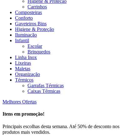
Higiene & Proteção
Carrinhos
Composteiras
Conforto
Gaveteiros Bins
Higiene & Proteção
Iluminação
Infantil
Escolar
Brinquedos
Linha Inox
Lixeiras
Maletas
Organização
Térmicos
Garrafas Térmicas
Caixas Térmicas
Melhores Ofertas
Itens em promoção!
Principais escolhas desta semana. Até 50% de desconto nos
produtos mais vendidos.