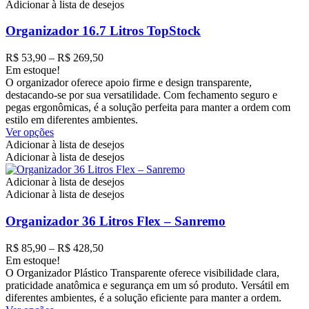
As
Adicionar à lista de desejos
opções
podem
Organizador 16.7 Litros TopStock
ser
escolhidas
Faixa
R$
53,90
–
R$
269,50
na
de
Em estoque!
página
preço:
O organizador oferece apoio firme e design transparente,
do
R$ 53,90
destacando-se por sua versatilidade. Com fechamento seguro e
produto
através
pegas ergonômicas, é a solução perfeita para manter a ordem com
R$ 269,50
estilo em diferentes ambientes.
Este
Ver opções
produto
Adicionar à lista de desejos
tem
Adicionar à lista de desejos
várias
variantes.
Adicionar à lista de desejos
As
Adicionar à lista de desejos
opções
podem
Organizador 36 Litros Flex – Sanremo
ser
escolhidas
Faixa
R$
85,90
–
R$
428,50
na
de
Em estoque!
página
preço:
O Organizador Plástico Transparente oferece visibilidade clara,
do
R$ 85,90
praticidade anatômica e segurança em um só produto. Versátil em
produto
através
diferentes ambientes, é a solução eficiente para manter a ordem.