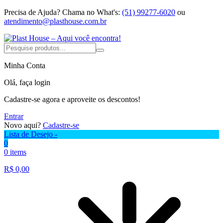
Precisa de Ajuda?
Chama no What's:
(51) 99277-6020
ou
atendimento@plasthouse.com.br
Minha Conta
Olá, faça login
Cadastre-se agora e aproveite os descontos!
Entrar
Novo aqui?
Cadastre-se
Lista de Desejo -
0
0 items
R$
0,00