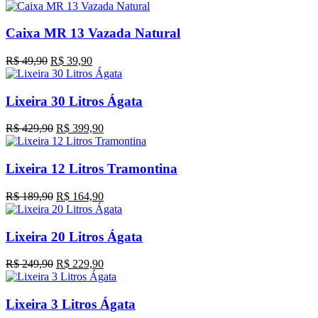
Caixa MR 13 Vazada Natural
O
O
R$
49,90
R$
39,90
preço
preço
original
atual
era:
é:
Lixeira 30 Litros Ágata
R$ 49,90.
R$ 39,90.
O
O
R$
429,90
R$
399,90
preço
preço
original
atual
era:
é:
Lixeira 12 Litros Tramontina
R$ 429,90.
R$ 399,90.
O
O
R$
189,90
R$
164,90
preço
preço
original
atual
era:
é:
Lixeira 20 Litros Ágata
R$ 189,90.
R$ 164,90.
O
O
R$
249,90
R$
229,90
preço
preço
original
atual
era:
é:
Lixeira 3 Litros Ágata
R$ 249,90.
R$ 229,90.