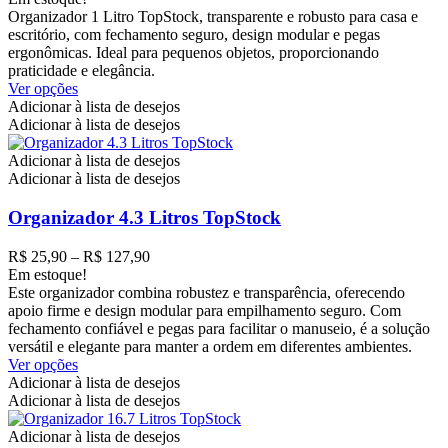
preço:
Organizador 1 Litro TopStock, transparente e robusto para casa e
R$ 13,90
escritório, com fechamento seguro, design modular e pegas
através
ergonômicas. Ideal para pequenos objetos, proporcionando
R$ 59,90
praticidade e elegância.
Este
Ver opções
produto
Adicionar à lista de desejos
tem
Adicionar à lista de desejos
várias
variantes.
Adicionar à lista de desejos
As
Adicionar à lista de desejos
opções
podem
Organizador 4.3 Litros TopStock
ser
escolhidas
Faixa
R$
25,90
–
R$
127,90
na
de
Em estoque!
página
preço:
Este organizador combina robustez e transparência, oferecendo
do
R$ 25,90
apoio firme e design modular para empilhamento seguro. Com
produto
através
fechamento confiável e pegas para facilitar o manuseio, é a solução
R$ 127,90
versátil e elegante para manter a ordem em diferentes ambientes.
Este
Ver opções
produto
Adicionar à lista de desejos
tem
Adicionar à lista de desejos
várias
variantes.
Adicionar à lista de desejos