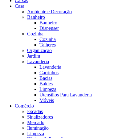
Caixas
Casa
Ambiente e Decoração
Banheiro
Banheiro
Dispenser
Cozinha
Cozinha
Talheres
Organização
Jardim
Lavanderia
Lavanderia
Carrinhos
Bacias
Baldes
Limpeza
Utensílios Para Lavanderia
Móveis
Comércio
Escadas
Sinalizadores
Mercado
Iluminação
Limpeza