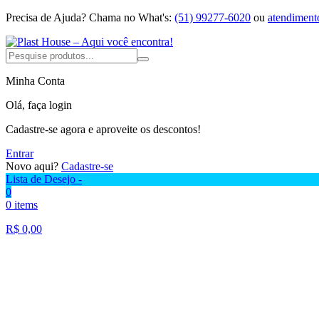
Precisa de Ajuda?
Chama no What's:
(51) 99277-6020
ou
atendiment
Minha Conta
Olá, faça login
Cadastre-se agora e aproveite os descontos!
Entrar
Novo aqui?
Cadastre-se
Lista de Desejo -
0
0 items
R$
0,00