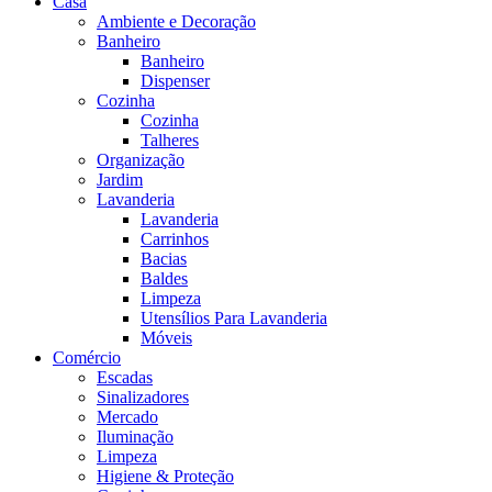
Casa
Ambiente e Decoração
Banheiro
Banheiro
Dispenser
Cozinha
Cozinha
Talheres
Organização
Jardim
Lavanderia
Lavanderia
Carrinhos
Bacias
Baldes
Limpeza
Utensílios Para Lavanderia
Móveis
Comércio
Escadas
Sinalizadores
Mercado
Iluminação
Limpeza
Higiene & Proteção