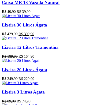
Caixa MR 13 Vazada Natural
O
O
R$
49,90
R$
39,90
preço
preço
original
atual
era:
é:
Lixeira 30 Litros Ágata
R$ 49,90.
R$ 39,90.
O
O
R$
429,90
R$
399,90
preço
preço
original
atual
era:
é:
Lixeira 12 Litros Tramontina
R$ 429,90.
R$ 399,90.
O
O
R$
189,90
R$
164,90
preço
preço
original
atual
era:
é:
Lixeira 20 Litros Ágata
R$ 189,90.
R$ 164,90.
O
O
R$
249,90
R$
229,90
preço
preço
original
atual
era:
é:
Lixeira 3 Litros Ágata
R$ 249,90.
R$ 229,90.
O
O
R$
89,90
R$
74,90