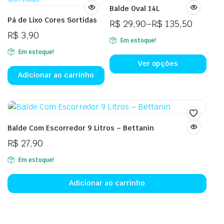
Balde Oval 14L
Pá de Lixo Cores Sortidas
R$
29,90
–
R$
135,50
Faixa
R$
3,90
Em estoque!
de
Este
Em estoque!
preço:
prod
Ver opções
R$ 29,90
tem
Adicionar ao carrinho
através
vári
R$ 135,50
vari
As
opçõ
Balde Com Escorredor 9 Litros – Bettanin
pod
R$
27,90
ser
esco
Em estoque!
na
pági
Adicionar ao carrinho
do
prod