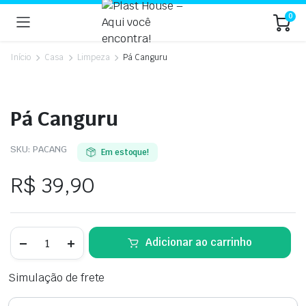
0
Início
Casa
Limpeza
Pá Canguru
Pá Canguru
SKU:
PACANG
Em estoque!
R$
39,90
Pá
Adicionar ao carrinho
Canguru
quantidade
Simulação de frete