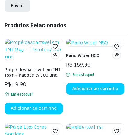
Produtos Relacionados
Pano Wiper N50
R$
159,90
Propé descartavel em TNT
Em estoque!
15gr – Pacote c/ 100 und
R$
19,90
Adicionar ao carrinho
Em estoque!
Adicionar ao carrinho