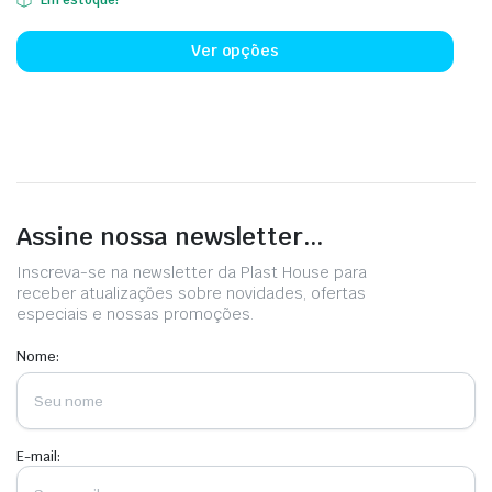
de
Este
escolhidas
na
preço:
prod
na
pági
Ver opções
R$ 8,50
tem
página
do
através
vári
do
prod
R$ 46,90
vari
produto
As
opçõ
pod
Assine nossa newsletter...
ser
esco
Inscreva-se na newsletter da Plast House para
na
receber atualizações sobre novidades, ofertas
pági
especiais e nossas promoções.
do
Nome:
prod
E-mail: