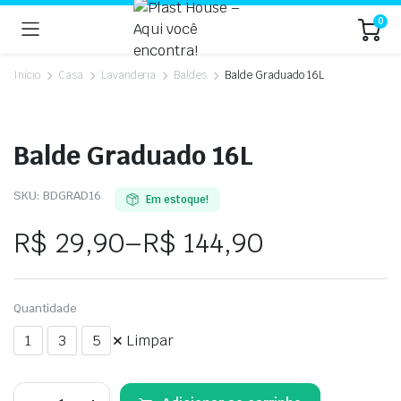
0
Início
Casa
Lavanderia
Baldes
Balde Graduado 16L
Balde Graduado 16L
SKU:
BDGRAD16
Em estoque!
R$
29,90
–
R$
144,90
Faixa
de
Quantidade
preço:
1
3
5
Limpar
R$ 29,90
Balde