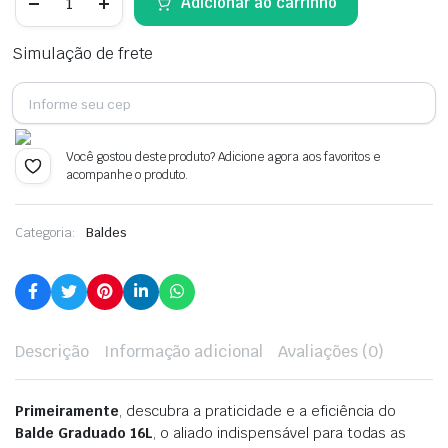
Adicionar ao carrinho
Graduado
através
16L
quantidade
R$ 144,90
Simulação de frete
Você gostou deste produto? Adicione agora aos favoritos e
acompanhe o produto.
Categoria:
Baldes
Descrição
Informação adicional
Avaliações (0)
Primeiramente
, descubra a praticidade e a eficiência do
Balde Graduado 16L
, o aliado indispensável para todas as