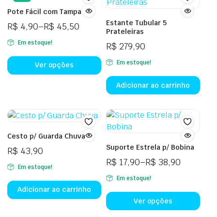
Pote Fácil com Tampa
Estante Tubular 5
R$
4,90
–
R$
45,50
Prateleiras
Em estoque!
R$
279,90
Em estoque!
Ver opções
Adicionar ao carrinho
Cesto p/ Guarda Chuva
Suporte Estrela p/ Bobina
R$
43,90
R$
17,90
–
R$
38,90
Em estoque!
Em estoque!
Adicionar ao carrinho
Ver opções