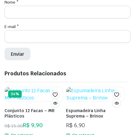
Nome
*
E-mail
*
Produtos Relacionados
34%
Conjunto 12 Facas – MR
Espumadeira Linha
Plásticos
Suprema – Brinox
R$
9,90
R$
6,90
R$
15,00
O
O