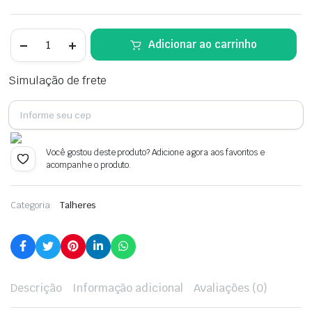
Boleador
Adicionar ao carrinho
Oval
Ondulado
Profissional-
Simulação de frete
APS
quantidade
Você gostou deste produto? Adicione agora aos favoritos e
acompanhe o produto.
Categoria:
Talheres
Descrição
Informação adicional
Avaliações (0)