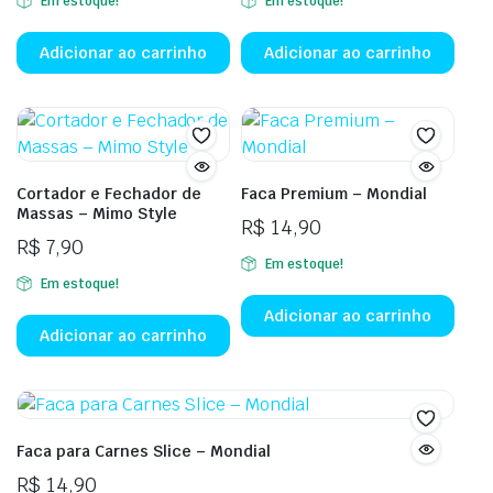
Em estoque!
Em estoque!
preço
preço
original
atual
Adicionar ao carrinho
Adicionar ao carrinho
era:
é:
R$ 15,00.
R$ 9,90.
Cortador e Fechador de
Faca Premium – Mondial
Massas – Mimo Style
R$
14,90
R$
7,90
Em estoque!
Em estoque!
Adicionar ao carrinho
Adicionar ao carrinho
Faca para Carnes Slice – Mondial
R$
14,90