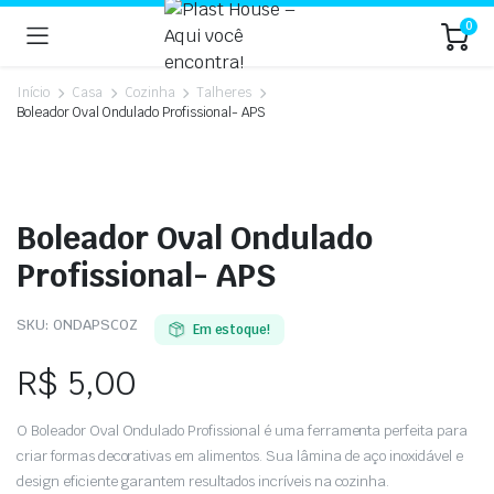
0
Início
Casa
Cozinha
Talheres
Boleador Oval Ondulado Profissional- APS
Boleador Oval Ondulado
Profissional- APS
SKU:
ONDAPSCOZ
Em estoque!
R$
5,00
O Boleador Oval Ondulado Profissional é uma ferramenta perfeita para
criar formas decorativas em alimentos. Sua lâmina de aço inoxidável e
design eficiente garantem resultados incríveis na cozinha.