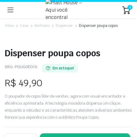
0
Início
Casa
Banheiro
Dispenser
Dispenser poupa copos
Dispenser poupa copos
SKU:
POUGOEDIS
Em estoque!
R$
49,90
O poupador de copos líder de vendas, agora com visual encantador e
eficiência aprimorada. A tecnologia inovadora dispensa um clique,
enquanto a robustez e as características atendem a diversos ambientes.
Renove sua experiência com o autêntico Poupa Copos.