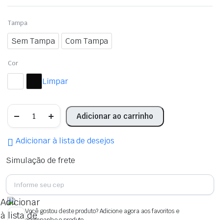
R$ 29,90
Tampa
através
Sem Tampa
Com Tampa
R$ 47,90
Cor
Limpar
Caixa
Adicionar ao carrinho
Plástica
15
Litros
Adicionar à lista de desejos
quantidade
Simulação de frete
Adicionar
Você gostou deste produto? Adicione agora aos favoritos e
à lista de
acompanhe o produto.