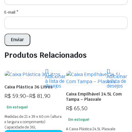
E-mail
*
Produtos Relacionados
Adicionar
Adicionar
à lista de
à lista de
desejos
desejos
Caixa Plástica 36 Litros
Caixa Empilhável 24.5L Com
R$
59,90
–
R$
81,90
Tampa – Plasvale
Faixa
R$
65,50
Em estoque!
de
preço:
Medidas de 21 x 39 x 60 cm (altura
Em estoque!
R$ 59,90
x largura x comprimento)
Capacidade de 36L
através
A Caixa Plástica 24,5L Plasvale