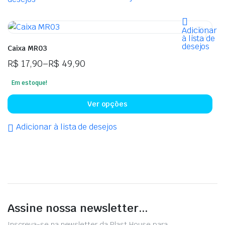
var
As
op
Adicionar
à lista de
po
desejos
Caixa MR03
ser
R$
17,90
–
R$
49,90
esc
Faixa
na
Em estoque!
de
pág
preço:
Est
do
Ver opções
R$ 17,90
pro
pro
através
te
Adicionar à lista de desejos
R$ 49,90
vár
var
As
op
po
ser
Assine nossa newsletter...
esc
na
Inscreva-se na newsletter da Plast House para