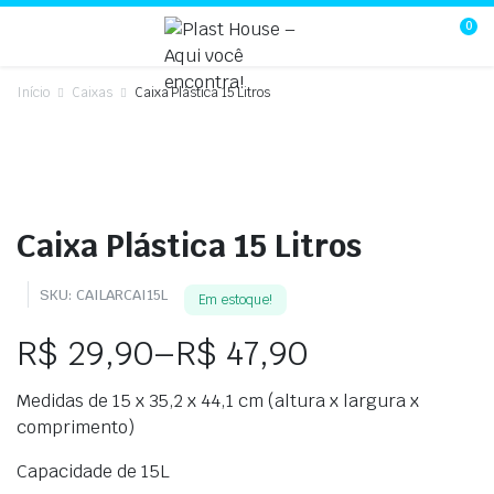
0
Início
Caixas
Caixa Plástica 15 Litros
Caixa Plástica 15 Litros
SKU:
CAILARCAI15L
Em estoque!
R$
29,90
–
R$
47,90
Faixa
Medidas de 15 x 35,2 x 44,1 cm (altura x largura x
de
comprimento)
preço:
Capacidade de 15L