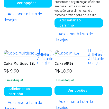
Este
proporciona organização eficiente
R$ 81,90
Ver opções
produto
em casa. Com resistência e
vedação para alimentos, é a
tem
Adicionar à lista de
escolha prática para o dia a dia.
várias
desejos
Adicionar ao
variantes.
carrinho
As
Adicionar à lista de
opções
desejos
podem
ser
escolhidas
Adicionar
Adicionar
à lista de
à lista de
na
desejos
desejos
Caixa Multiuso 14L
Caixa MR14
página
R$
9,90
R$
18,90
do
produto
Em estoque!
Em estoque!
Est
Adicionar ao
Ver opções
carrinho
pro
te
Adicionar à lista de
Adicionar à lista de
vár
desejos
desejos