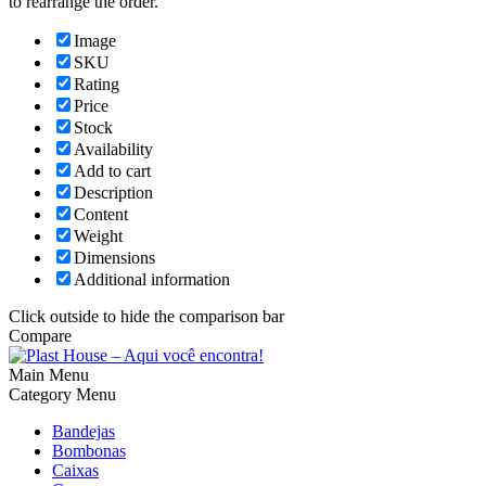
to rearrange the order.
Image
SKU
Rating
Price
Stock
Availability
Add to cart
Description
Content
Weight
Dimensions
Additional information
Click outside to hide the comparison bar
Compare
Main Menu
Category Menu
Bandejas
Bombonas
Caixas