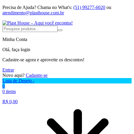
Precisa de Ajuda?
Chama no What's:
(51) 99277-6020
ou
atendimento@plasthouse.com.br
Minha Conta
Olá, faça login
Cadastre-se agora e aproveite os descontos!
Entrar
Novo aqui?
Cadastre-se
Lista de Desejo -
0
0 items
R$
0,00