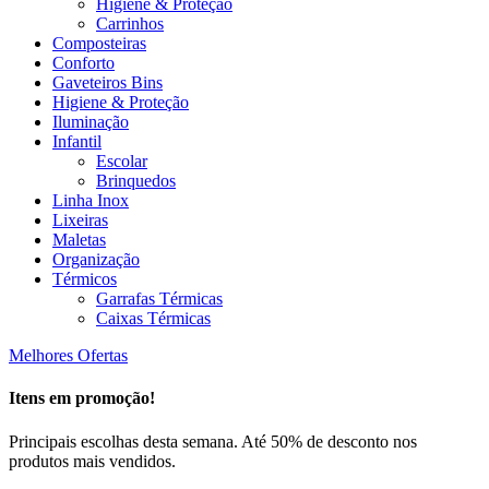
Higiene & Proteção
Carrinhos
Composteiras
Conforto
Gaveteiros Bins
Higiene & Proteção
Iluminação
Infantil
Escolar
Brinquedos
Linha Inox
Lixeiras
Maletas
Organização
Térmicos
Garrafas Térmicas
Caixas Térmicas
Melhores Ofertas
Itens em promoção!
Principais escolhas desta semana. Até 50% de desconto nos
produtos mais vendidos.