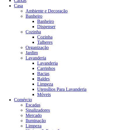
Caixas
Casa
Ambiente e Decoração
Banheiro
Banheiro
Dispenser
Cozinha
Cozinha
Talheres
Organização
Jardim
Lavanderia
Lavanderia
Carrinhos
Bacias
Baldes
Limpeza
Utensílios Para Lavanderia
Móveis
Comércio
Escadas
Sinalizadores
Mercado
Iluminação
Limpeza