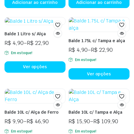
Adicionar ao carrinho
Adicionar ao carrinho
Balde 1 Litro s/ Alça
Balde 1.75L c/ Tampa e alça
R$
4,90
–
R$
22,90
Faixa
R$
4,90
–
R$
22,90
Em estoque!
de
Faixa
Este
Em estoque!
preço:
de
Es
produto
Ver opções
R$ 4,90
preço:
p
tem
Ver opções
através
R$ 4,90
t
várias
R$ 22,90
através
vá
variantes.
R$ 22,90
va
As
A
opções
o
podem
Balde 10L c/ Alça de Ferro
Balde 10L c/ Tampa e Alça
p
ser
R$
9,90
–
R$
46,90
R$
15,90
–
R$
109,90
se
escolhidas
Faixa
Faixa
es
na
Em estoque!
Em estoque!