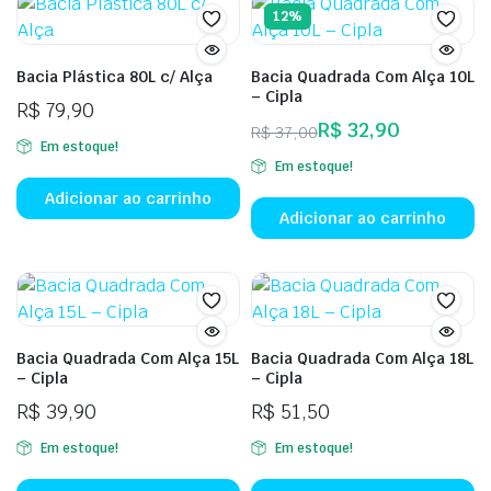
12%
o
p
se
Bacia Plástica 80L c/ Alça
Bacia Quadrada Com Alça 10L
– Cipla
es
R$
79,90
n
R$
32,90
R$
37,00
Em estoque!
O
O
p
Em estoque!
preço
preço
d
Adicionar ao carrinho
original
atual
p
Adicionar ao carrinho
era:
é:
R$ 37,00.
R$ 32,90.
Bacia Quadrada Com Alça 15L
Bacia Quadrada Com Alça 18L
– Cipla
– Cipla
R$
39,90
R$
51,50
Em estoque!
Em estoque!