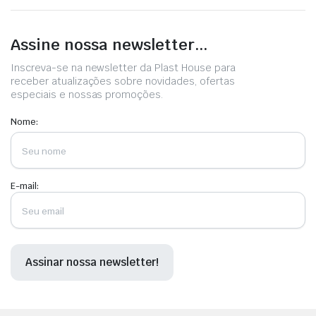
As
o
opções
p
Assine nossa newsletter...
podem
se
ser
es
Inscreva-se na newsletter da Plast House para
receber atualizações sobre novidades, ofertas
escolhidas
n
especiais e nossas promoções.
na
p
página
d
Nome:
do
p
produto
E-mail: