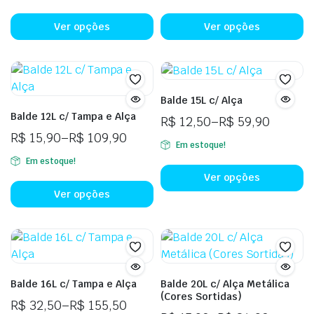
de
de
Este
Es
n
página
preço:
preço:
produto
p
p
Ver opções
Ver opções
do
R$ 9,90
R$ 15,90
tem
t
d
produto
através
através
várias
vá
p
R$ 46,90
R$ 109,90
variantes.
va
As
A
Balde 15L c/ Alça
opções
o
Balde 12L c/ Tampa e Alça
R$
12,50
–
R$
59,90
podem
p
Faixa
R$
15,90
–
R$
109,90
ser
se
Em estoque!
de
Faixa
Es
escolhidas
es
Em estoque!
preço:
de
Este
p
na
n
Ver opções
R$ 12,50
preço:
produto
t
página
p
Ver opções
através
R$ 15,90
tem
vá
do
d
R$ 59,90
através
várias
va
produto
p
R$ 109,90
variantes.
A
As
o
opções
p
Balde 16L c/ Tampa e Alça
Balde 20L c/ Alça Metálica
podem
se
(Cores Sortidas)
R$
32,50
–
R$
155,50
ser
es