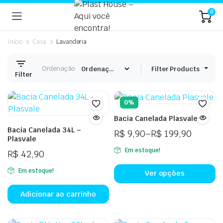
0
Início
Casa
Lavanderia
Ordenação:
Filter Products
Filter
0%
Bacia Canelada Plasvale
Bacia Canelada 34L –
R$
9,90
–
R$
199,90
Plasvale
Faixa
Em estoque!
R$
42,90
de
Es
preço:
Em estoque!
p
Ver opções
R$ 9,90
t
através
Adicionar ao carrinho
vá
R$ 199,90
va
A